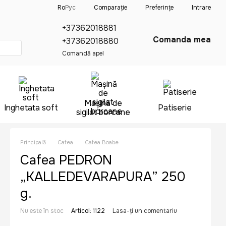
Comparație
Ro
Рус
Preferințe
Intrare
+37362018881
Comanda mea
+37362018880
Comandă apel
Mașină de
Inghetata soft
Patiserie
sigilat borcane
Principală
Cafea
Cafea Boabe
Cafea PEDRON
„KALLEDEVARAPURA” 250
g.
Nu este în stoc
Articol: 1122
Lasa-ți un comentariu