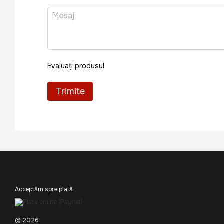
Evaluați produsul
Trimite
Acceptăm spre plată
© 2026