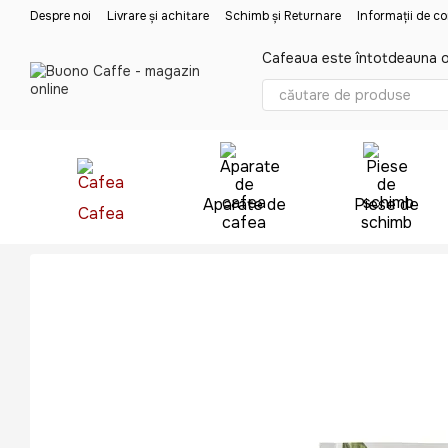
Mergi la conținutul principal
Despre noi
Livrare și achitare
Schimb și Returnare
Informații de c
Cafeaua este întotdeauna o
Aparate de
Piese de
Cafea
cafea
schimb