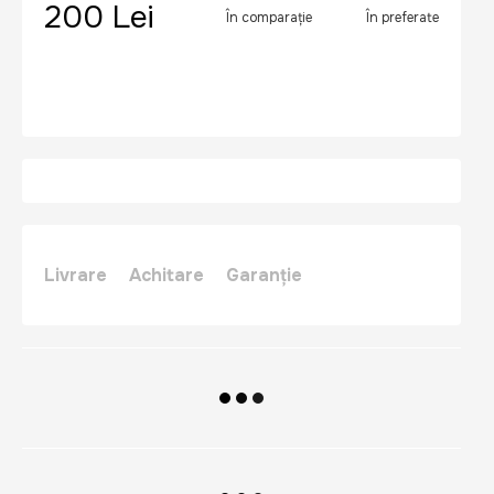
200 Lei
În comparație
În preferate
Livrare
Achitare
Garanție