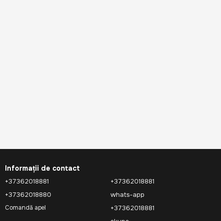
Informații de contact
+37362018881
+37362018881
+37362018880
whats-app
+37362018881
Comandă apel