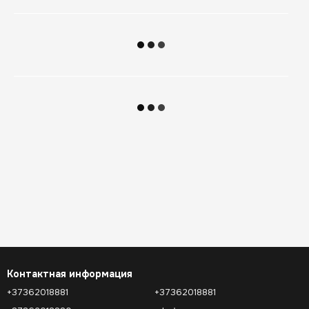
Контактная информация
+37362018881
+37362018881