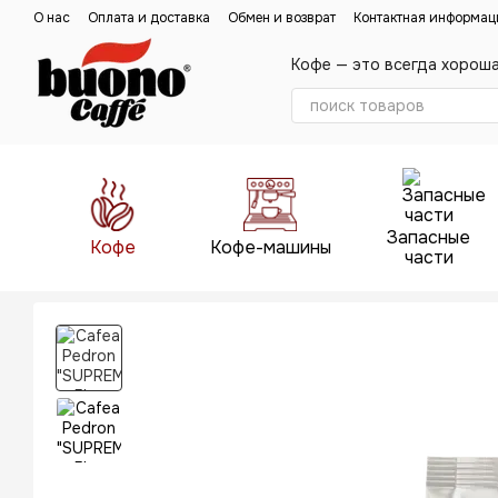
Перейти к основному контенту
О нас
Оплата и доставка
Обмен и возврат
Контактная информац
Кофе — это всегда хорош
Запасные
Кофе
Кофе-машины
части