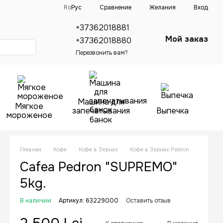
Сравнение
Ro
Рус
Желания
Вход
+37362018881
Мой заказ
+37362018880
Перезвонить вам?
Машина для
Мягкое
запечатывания
Выпечка
мороженое
банок
Главная
Кофе
Кофе в Зернах
Кофе в Зернах Pedron
Cafea Pedron "SUPREMO"
5kg.
В наличии
Артикул: 63229000
Оставить отзыв