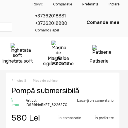
Comparație
Ro
Рус
Preferințe
Intrare
+37362018881
Comanda mea
+37362018880
Comandă apel
Mașină de
Inghetata soft
Patiserie
sigilat borcane
Principală
Piese de schimb
Pompă submersibilă
În
Articol:
Lasa-ți un comentariu
stoc
ID999MARKET_6226370
580 Lei
În comparație
În preferate