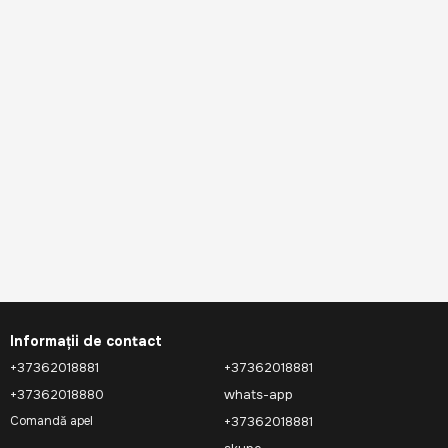
Informații de contact
+37362018881
+37362018881
+37362018880
whats-app
+37362018881
Comandă apel