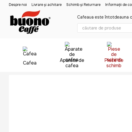
Mergi la conținutul principal
Despre noi
Livrare și achitare
Schimb și Returnare
Informații de c
Cafeaua este întotdeauna o
Aparate de
Piese de
Cafea
cafea
schimb