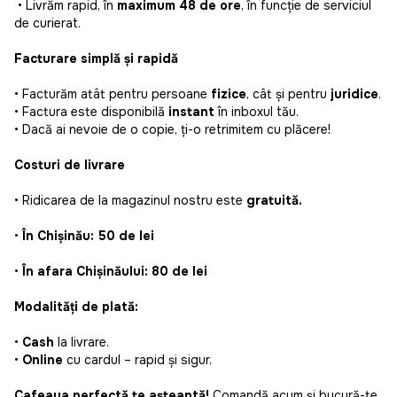
• Livrăm rapid, în
maximum 48 de ore
, în funcție de serviciul
de curierat.
Facturare simplă și rapidă
• Facturăm atât pentru persoane
fizice
, cât și pentru
juridice
.
• Factura este disponibilă
instant
în inboxul tău.
• Dacă ai nevoie de o copie, ți-o retrimitem cu plăcere!
Costuri de livrare
• Ridicarea de la magazinul nostru este
gratuită.
•
În Chișinău: 50 de lei
•
În afara Chișinăului: 80 de lei
Modalități de plată:
•
Cash
la livrare.
•
Online
cu cardul – rapid și sigur.
Cafeaua perfectă te așteaptă!
Comandă acum și bucură-te