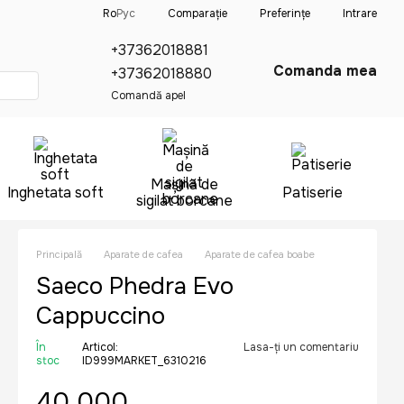
Comparație
Ro
Рус
Preferințe
Intrare
+37362018881
Comanda mea
+37362018880
Comandă apel
Mașină de
Inghetata soft
Patiserie
sigilat borcane
Principală
Aparate de cafea
Aparate de cafea boabe
Saeco Phedra Evo
Cappuccino
În
Articol:
Lasa-ți un comentariu
stoc
ID999MARKET_6310216
40 000