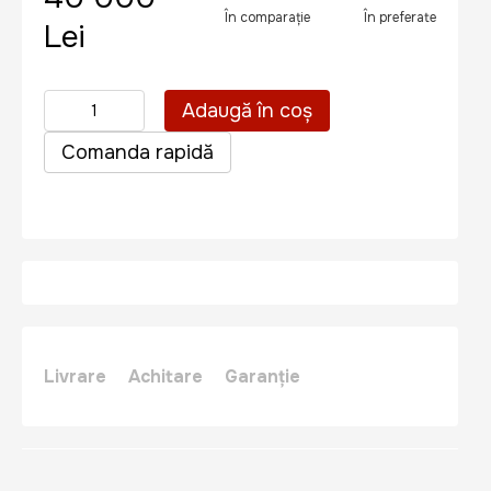
În comparație
În preferate
Lei
Adaugă în coș
Comanda rapidă
Livrare
Achitare
Garanție