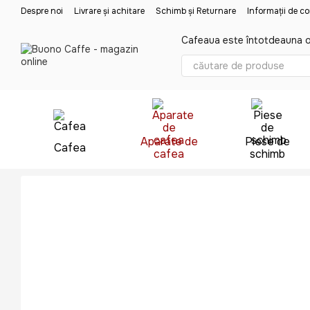
Mergi la conținutul principal
Despre noi
Livrare și achitare
Schimb și Returnare
Informații de c
Cafeaua este întotdeauna o
Aparate de
Piese de
Cafea
cafea
schimb