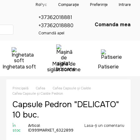
Comparație
Ro
Рус
Preferințe
Intrare
+37362018881
Comanda mea
+37362018880
Comandă apel
Mașină de
Inghetata soft
Patiserie
sigilat borcane
Principală
Cafea
Cafea Capsule și Cialde
Cafea Capsule și Cialde Pedron
Capsule Pedron "DELICATO"
10 buc.
În
Articol:
Lasa-ți un comentariu
stoc
ID999MARKET_6322899