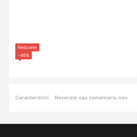
Reducere
−46%
Caracteristici
Recenzie sau comentariu nou