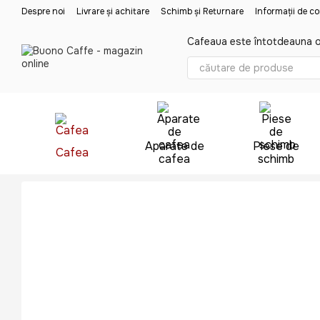
Mergi la conținutul principal
Despre noi
Livrare și achitare
Schimb și Returnare
Informații de c
Cafeaua este întotdeauna o
Aparate de
Piese de
Cafea
cafea
schimb