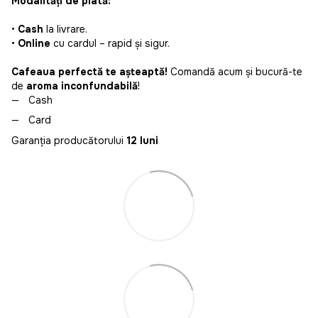
Modalități de plată:
•
Cash
la livrare.
•
Online
cu cardul – rapid și sigur.
Cafeaua perfectă te așteaptă!
Comandă acum și bucură-te
de
aroma inconfundabilă
!
Cash
Card
Garanția producătorului
12 luni