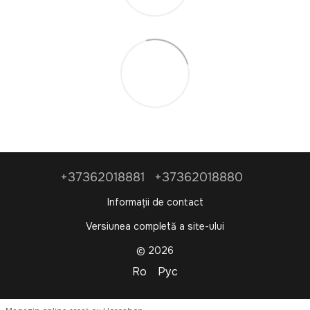
+37362018881
+37362018880
Informații de contact
Versiunea completă a site-ului
© 2026
Ro
Рус