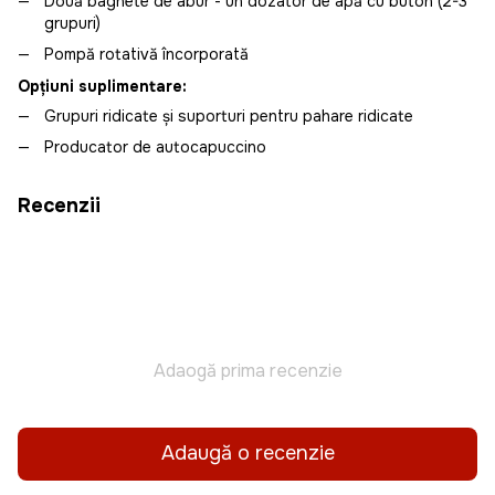
Două baghete de abur - un dozator de apă cu buton (2-3
grupuri)
Pompă rotativă încorporată
Opțiuni suplimentare:
Grupuri ridicate și suporturi pentru pahare ridicate
Producator de autocapuccino
Recenzii
Adaogă prima recenzie
Adaugă o recenzie