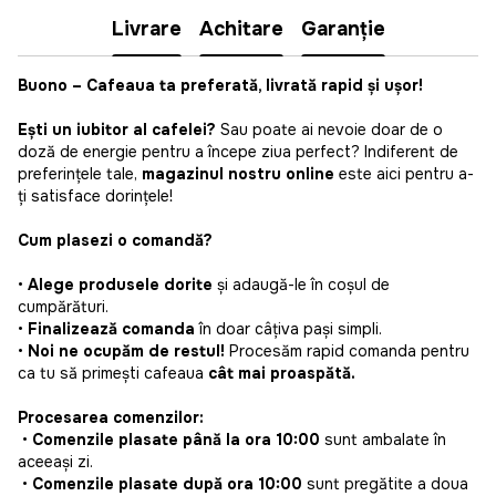
Livrare
Achitare
Garanție
Buono
– Cafeaua ta preferată, livrată rapid și ușor!
Ești un iubitor al cafelei?
Sau poate ai nevoie doar de o
doză de energie pentru a începe ziua perfect? Indiferent de
preferințele tale,
magazinul nostru online
este aici pentru a-
ți satisface dorințele!
Cum plasezi o comandă?
•
Alege produsele dorite
și adaugă-le în coșul de
cumpărături.
•
Finalizează comanda
în doar câțiva pași simpli.
•
Noi ne ocupăm de restul!
Procesăm rapid comanda pentru
ca tu să primești cafeaua
cât mai proaspătă.
Procesarea comenzilor:
•
Comenzile plasate până la ora 10:00
sunt ambalate în
aceeași zi.
•
Comenzile plasate după ora 10:00
sunt pregătite a doua