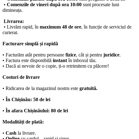
•
Comenzile de vineri după ora 10:00
sunt procesate luni
dimineața.
Livrarea:
• Livrăm rapid, în
maximum 48 de ore
, în funcție de serviciul de
curierat.
Facturare simplă și rapidă
• Facturăm atât pentru persoane
fizice
, cât și pentru
juridice
.
• Factura este disponibilă
instant
în inboxul tău.
• Dacă ai nevoie de o copie, ți-o retrimitem cu plăcere!
Costuri de livrare
• Ridicarea de la magazinul nostru este
gratuită.
•
În Chișinău: 50 de lei
•
În afara Chișinăului: 80 de lei
Modalități de plată:
•
Cash
la livrare.
•
Online
cu cardul – rapid și sigur.