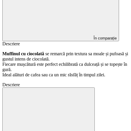
În comparație
Descriere
Muffinul cu ciocolată
se remarcă prin textura sa moale și pufoasă și
gustul intens de ciocolată.
Fiecare mușcătură este perfect echilibrată ca dulceață și se topește în
gură.
Ideal alături de cafea sau ca un mic răsfăț în timpul zilei.
Descriere