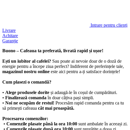
Intrare pentru clienți
Livrare
Achitare
Garanție
Buono
– Cafeaua ta preferată, livrată rapid și ușor!
Ești un iubitor al cafelei?
Sau poate ai nevoie doar de o doză de
energie pentru a începe ziua perfect? Indiferent de preferințele tale,
magazinul nostru online
este aici pentru a-ți satisface dorințele!
Cum plasezi o comandă?
•
Alege produsele dorite
și adaugă-le în coșul de cumpărături.
•
Finalizează comanda
în doar câțiva pași simpli.
•
Noi ne ocupăm de restul!
Procesăm rapid comanda pentru ca tu
să primești cafeaua
cât mai proaspătă.
Procesarea comenzilor:
•
Comenzile plasate până la ora 10:00
sunt ambalate în aceeași zi.
•
Comenzile plasate după ora 10:00
sunt pregătite a doua zi.