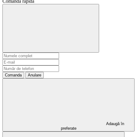
Comanda rapidă
Comanda
Anulare
Adaugă în
preferate