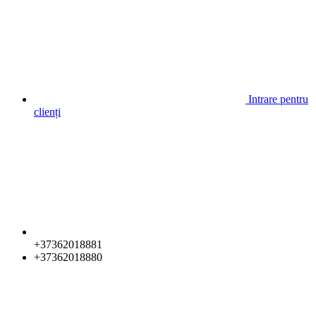
Intrare pentru
clienți
+37362018881
+37362018880