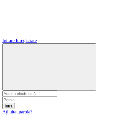
Intrare
Înregistrare
Intră
Ați uitat parola?