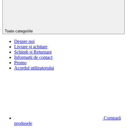
Toate categoriile
Despre noi
Livrare și achitare
Schimb și Returnare
Informații de contact
Promo
Acordul utilizatorului
Compară
produsele