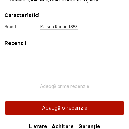
milkshake-uri, limonade, ceai fierbinte și cu gheață.
Caracteristici
Brand
Maison Routin 1883
Recenzii
Adaogă prima recenzie
Adaugă o recenzie
Livrare
Achitare
Garanție