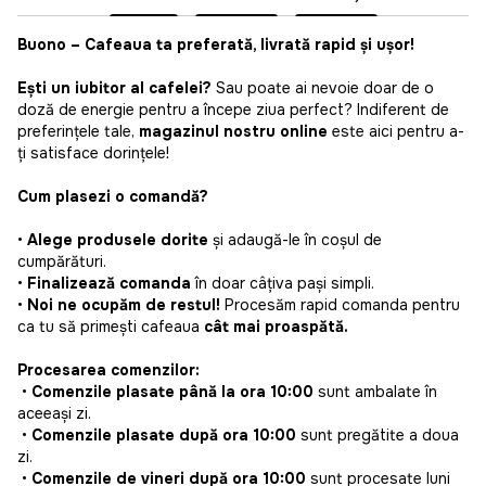
Buono
– Cafeaua ta preferată, livrată rapid și ușor!
Ești un iubitor al cafelei?
Sau poate ai nevoie doar de o
doză de energie pentru a începe ziua perfect? Indiferent de
preferințele tale,
magazinul nostru online
este aici pentru a-
ți satisface dorințele!
Cum plasezi o comandă?
•
Alege produsele dorite
și adaugă-le în coșul de
cumpărături.
•
Finalizează comanda
în doar câțiva pași simpli.
•
Noi ne ocupăm de restul!
Procesăm rapid comanda pentru
ca tu să primești cafeaua
cât mai proaspătă.
Procesarea comenzilor:
•
Comenzile plasate până la ora 10:00
sunt ambalate în
aceeași zi.
•
Comenzile plasate după ora 10:00
sunt pregătite a doua
zi.
•
Comenzile de vineri după ora 10:00
sunt procesate luni