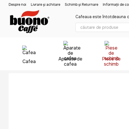
Mergi la conținutul principal
Despre noi
Livrare și achitare
Schimb și Returnare
Informații de c
Cafeaua este întotdeauna o
Aparate de
Piese de
Cafea
cafea
schimb