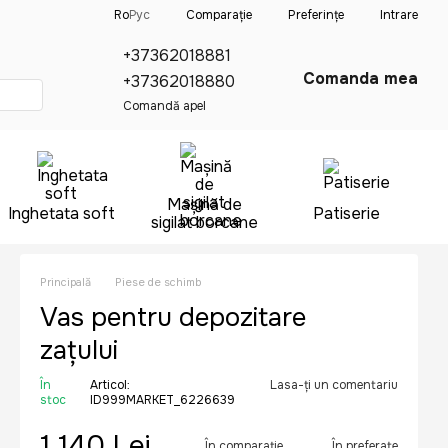
Comparație
Ro
Рус
Preferințe
Intrare
+37362018881
Comanda mea
+37362018880
Comandă apel
Mașină de
Inghetata soft
Patiserie
sigilat borcane
Principală
Piese de schimb
Vas pentru depozitare
zațului
În
Articol:
Lasa-ți un comentariu
stoc
ID999MARKET_6226639
1 140 Lei
În comparație
În preferate