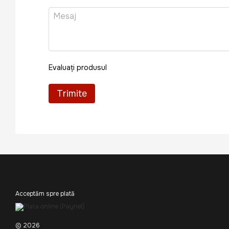
Evaluați produsul
Trimite
Acceptăm spre plată
© 2026