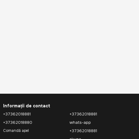
Informații de contact
+37362018881
+37362018881
+37362018880
whats-app
+37362018881
Comandă apel