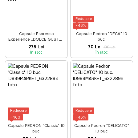
Reducere
−46%
Capsule Espresso
Capsule Pedron "DECA" 10
Experience „DOLCE GUSTO”
buc.
50 buc.
275 Lei
70 Lei
130 Lei
În stoc
În stoc
Reducere
Reducere
−46%
−46%
Capsule PEDRON "Classic" 10
Capsule Pedron "DELICATO"
buc.
10 buc.