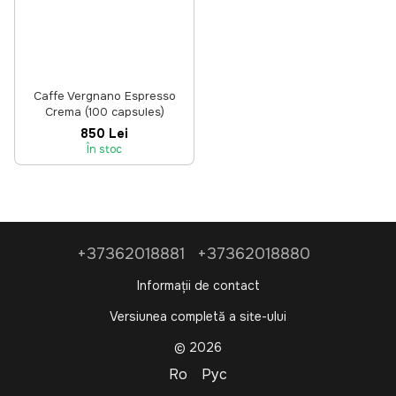
Caffe Vergnano Espresso
Crema (100 capsules)
850 Lei
În stoc
+37362018881
+37362018880
Informații de contact
Versiunea completă a site-ului
© 2026
Ro
Рус