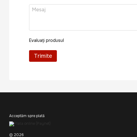
Evaluați produsul
Trimite
Acceptăm spre plată
© 2026