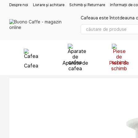
Mergi la conținutul principal
Despre noi
Livrare și achitare
Schimb și Returnare
Informații de c
Cafeaua este întotdeauna o
Aparate de
Piese de
Cafea
cafea
schimb