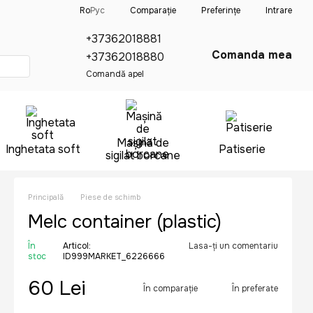
Comparație
Ro
Рус
Preferințe
Intrare
+37362018881
Comanda mea
+37362018880
Comandă apel
Mașină de
Inghetata soft
Patiserie
sigilat borcane
Principală
Piese de schimb
Melc container (plastic)
În
Articol:
Lasa-ți un comentariu
stoc
ID999MARKET_6226666
60 Lei
În comparație
În preferate