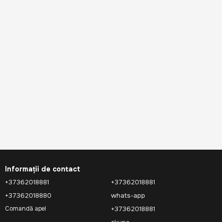
Informații de contact
+37362018881
+37362018881
+37362018880
whats-app
+37362018881
Comandă apel