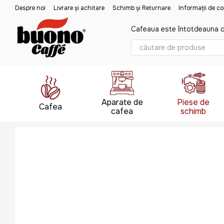
Mergi la conținutul principal
Despre noi
Livrare și achitare
Schimb și Returnare
Informații de c
Cafeaua este întotdeauna o
Aparate de
Piese de
Cafea
cafea
schimb