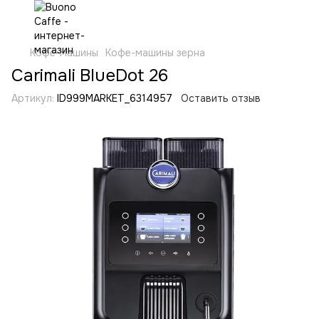
Кофе-машины
Кофе-машины зерна
Carimali BlueDot 26
Артикул:
ID999MARKET_6314957
Оставить отзыв