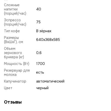
Сложные
напитки
40
(порций/час)
Эспрессо
75
(порций/час)
Тип кофе
В зёрнах
Размеры
640x368x585
(ВхШхГ), см
Объем
зернового
0,6
бункера (кг)
Мощность (Вт)
1700
Резервуар для
есть
молока
Капучинатор
автоматический
Цвет
черный
Отзывы