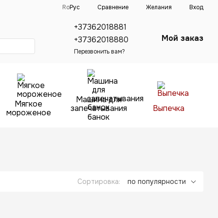
Сравнение
Ro
Рус
Желания
Вход
+37362018881
Мой заказ
+37362018880
Перезвонить вам?
Машина для
Мягкое
запечатывания
Выпечка
мороженое
банок
Сортировка:
по популярности