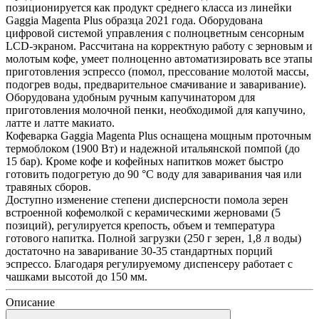
позиционируется как продукт среднего класса из линейки
Gaggia Magenta Plus образца 2021 года. Оборудована
цифровой системой управления с полноцветным сенсорным
LCD-экраном. Рассчитана на корректную работу с зерновым и
молотым кофе, умеет полноценно автоматизировать все этапы
приготовления эспрессо (помол, прессование молотой массы,
подогрев воды, предварительное смачивание и заваривание).
Оборудована удобным ручным капучинатором для
приготовления молочной пенки, необходимой для капучино,
латте и латте макиато.
Кофеварка Gaggia Magenta Plus оснащена мощным проточным
термоблоком (1900 Вт) и надежной итальянской помпой (до
15 бар). Кроме кофе и кофейных напитков может быстро
готовить подогретую до 90 °C воду для заваривания чая или
травяных сборов.
Доступно изменение степени дисперсности помола зерен
встроенной кофемолкой с керамическими жерновами (5
позиций), регулируется крепость, объем и температура
готового напитка. Полной загрузки (250 г зерен, 1,8 л воды)
достаточно на заваривание 30-35 стандартных порций
эспрессо. Благодаря регулируемому диспенсеру работает с
чашками высотой до 150 мм.
Описание